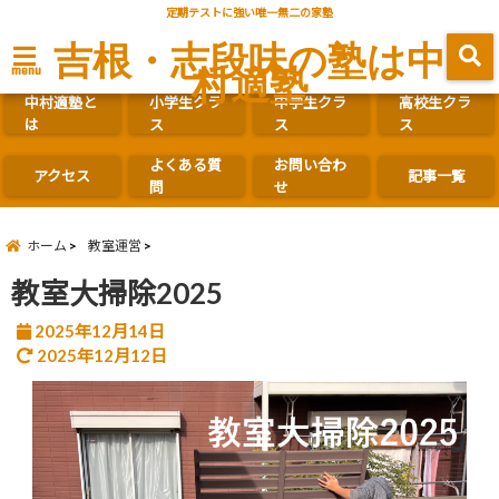
定期テストに強い唯一無二の家塾
吉根・志段味の塾は中
村適塾
menu
中村適塾と
小学生クラ
中学生クラ
高校生クラ
は
ス
ス
ス
よくある質
お問い合わ
アクセス
記事一覧
問
せ
ホーム
教室運営
教室大掃除2025
2025年12月14日
2025年12月12日