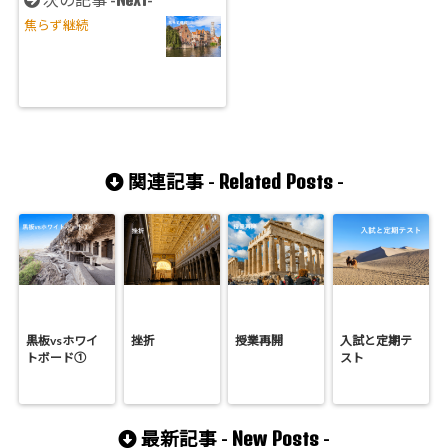
焦らず継続
Related Posts
関連記事 -
-
黒板vsホワイ
挫折
授業再開
入試と定期テ
トボード①
スト
New Posts
最新記事 -
-