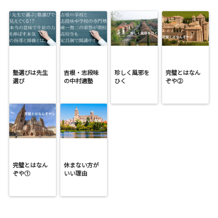
塾選びは先生
吉根・志段味
珍しく風邪を
完璧とはなん
選び
の中村適塾
ひく
ぞや②
完璧とはなん
休まない方が
ぞや①
いい理由