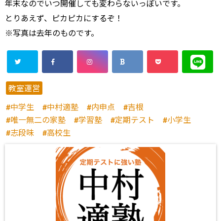
年末なのでいつ開催しても変わらないっぽいです。
とりあえず、ピカピカにするぞ！
※写真は去年のものです。
教室運営
中学生
中村適塾
内申点
吉根
唯一無二の家塾
学習塾
定期テスト
小学生
志段味
高校生