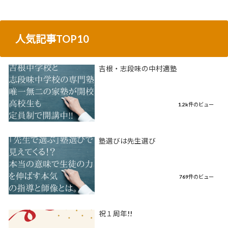
人気記事TOP10
吉根・志段味の中村適塾
1.2k件のビュー
塾選びは先生選び
769件のビュー
祝１周年!!