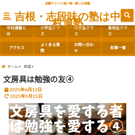
定期テストに強い唯一無二の家塾
吉根・志段味の塾は中
村適塾
menu
中村適塾と
小学生クラ
中学生クラ
高校生クラ
は
ス
ス
ス
よくある質
お問い合わ
アクセス
記事一覧
問
せ
ホーム
余談
文房具は勉強の友④
2025年6月12日
2025年5月15日