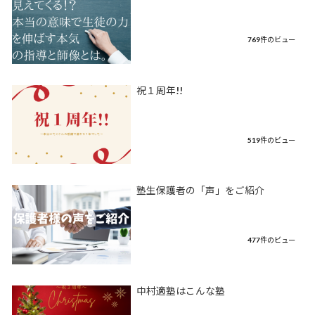
769件のビュー
祝１周年!!
519件のビュー
塾生保護者の「声」をご紹介
477件のビュー
中村適塾はこんな塾