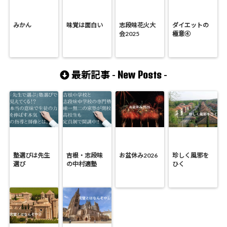
みかん
味覚は面白い
志段味花火大
ダイエットの
会2025
極意④
New Posts
最新記事 -
-
塾選びは先生
吉根・志段味
お盆休み2026
珍しく風邪を
選び
の中村適塾
ひく