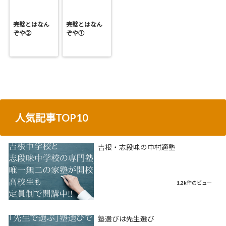
完璧とはなん
完璧とはなん
ぞや②
ぞや①
人気記事TOP10
吉根・志段味の中村適塾
1.2k件のビュー
塾選びは先生選び