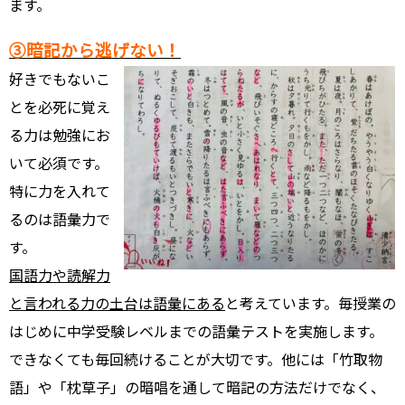
ます。
③暗記から逃げない！
好きでもないこ
とを必死に覚え
る力は勉強にお
いて必須です。
特に力を入れて
るのは語彙力で
す。
国語力や読解力
と言われる力の土台は語彙にある
と考えています。毎授業の
はじめに中学受験レベルまでの語彙テストを実施します。
できなくても毎回続けることが大切です。他には「竹取物
語」や「枕草子」の暗唱を通して暗記の方法だけでなく、