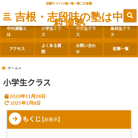
定期テストに強い唯一無二の家塾
吉根・志段味の塾は中
村適塾
menu
中村適塾と
小学生クラ
中学生クラ
高校生クラ
は
ス
ス
ス
よくある質
お問い合わ
アクセス
記事一覧
問
せ
ホーム
小学生クラス
2020年11月28日
2025年1月8日
もくじ
[
]
非表示