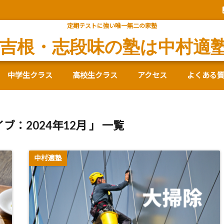
定期テストに強い唯一無二の家塾
吉根・志段味の塾は中村適
中学生クラス
高校生クラス
アクセス
よくある
ブ：2024年12月 」 一覧
中村適塾