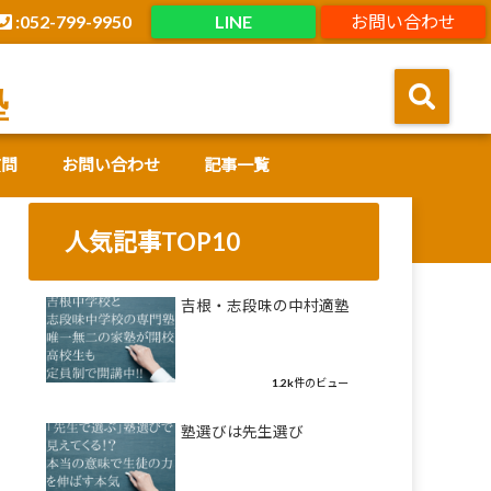
:052-799-9950
LINE
お問い合わせ
塾
質問
お問い合わせ
記事一覧
人気記事TOP10
吉根・志段味の中村適塾
1.2k件のビュー
塾選びは先生選び