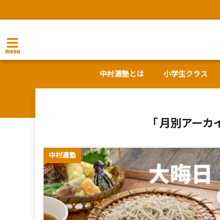
menu
中村適塾とは
小学生クラス
「 月別アーカイ
中村適塾