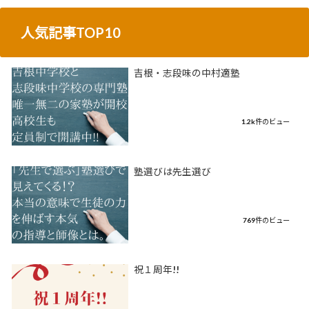
人気記事TOP10
吉根・志段味の中村適塾
1.2k件のビュー
塾選びは先生選び
769件のビュー
祝１周年!!