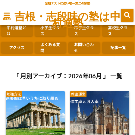
定期テストに強い唯一無二の家塾
吉根・志段味の塾は中
村適塾
menu
中村適塾と
小学生クラ
中学生クラ
高校生クラ
は
ス
ス
ス
よくある質
お問い合わ
アクセス
記事一覧
問
せ
「 月別アーカイブ：2026年06月 」 一覧
勉強方法
教室運営