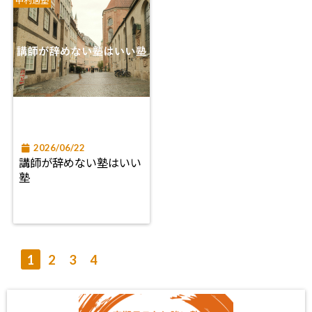
中村適塾
2026/06/22
講師が辞めない塾はいい
塾
1
2
3
4