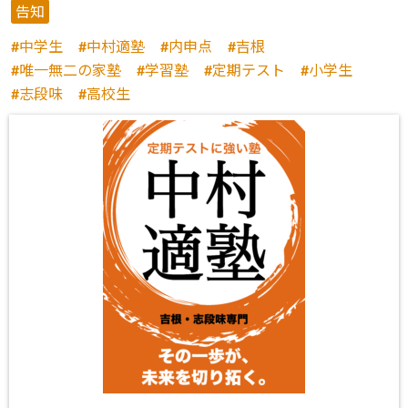
告知
中学生
中村適塾
内申点
吉根
唯一無二の家塾
学習塾
定期テスト
小学生
志段味
高校生