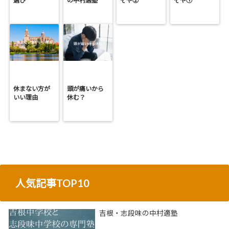
選び
の中村適塾
ぞや②
ぞや①
休まない方が
頭が痛いから
いい理由
休む？
人気記事TOP10
吉根・志段味の中村適塾