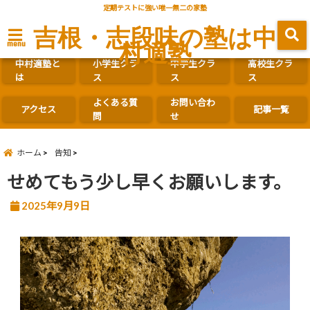
定期テストに強い唯一無二の家塾
吉根・志段味の塾は中
村適塾
menu
中村適塾と
小学生クラ
中学生クラ
高校生クラ
は
ス
ス
ス
よくある質
お問い合わ
アクセス
記事一覧
問
せ
ホーム
告知
せめてもう少し早くお願いします。
2025年9月9日