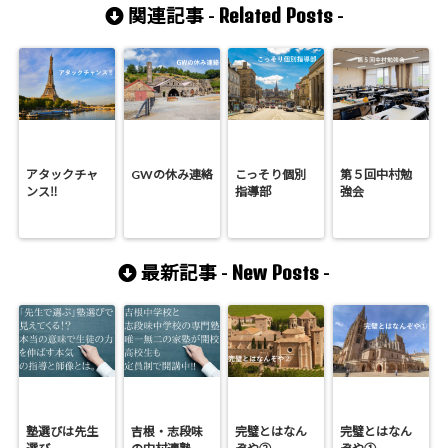
Related Posts
関連記事 -
-
アタックチャ
GWの休み連絡
こっそり個別
第５回中村勉
ンス‼
指導部
強会
New Posts
最新記事 -
-
塾選びは先生
吉根・志段味
完璧とはなん
完璧とはなん