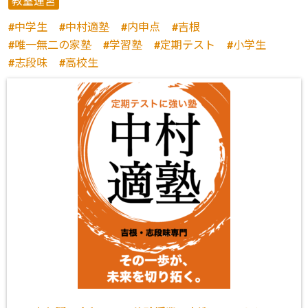
教室運営
中学生
中村適塾
内申点
吉根
唯一無二の家塾
学習塾
定期テスト
小学生
志段味
高校生