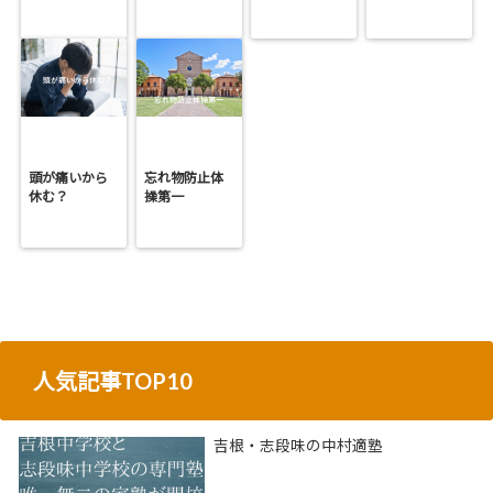
頭が痛いから
忘れ物防止体
休む？
操第一
人気記事TOP10
吉根・志段味の中村適塾