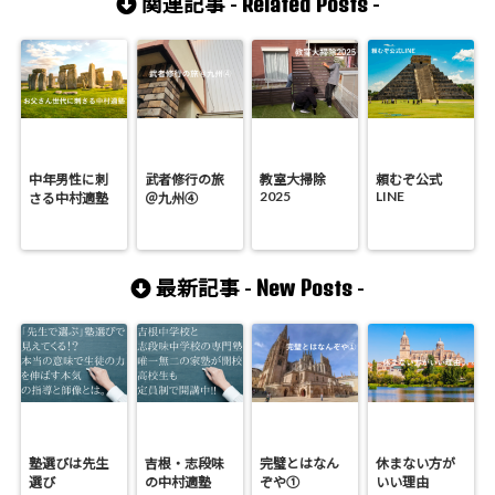
Related Posts
関連記事 -
-
中年男性に刺
武者修行の旅
教室大掃除
頼むぞ公式
2025
LINE
さる中村適塾
＠九州④
New Posts
最新記事 -
-
塾選びは先生
吉根・志段味
完璧とはなん
休まない方が
選び
の中村適塾
ぞや①
いい理由