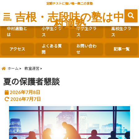
定期テストに強い唯一無二の家塾
吉根・志段味の塾は中
村適塾
menu
中村適塾と
小学生クラ
中学生クラ
高校生クラ
は
ス
ス
ス
よくある質
お問い合わ
アクセス
記事一覧
問
せ
ホーム
教室運営
夏の保護者懇談
2026年7月8日
2026年7月7日