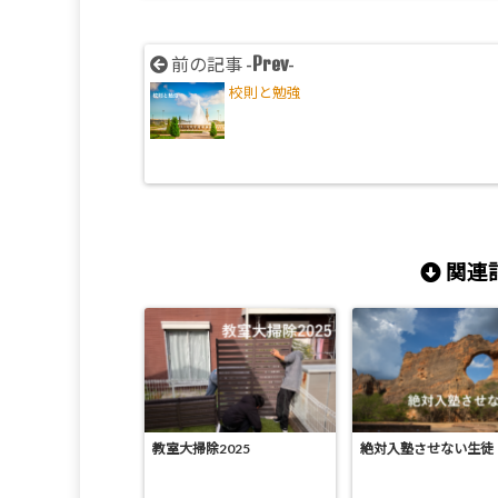
Prev
前の記事 -
-
校則と勉強
関連記
教室大掃除2025
絶対入塾させない生徒