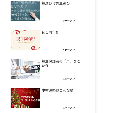
塾選びは先生選び
769件のビュー
祝１周年!!
519件のビュー
塾生保護者の「声」をご
紹介
477件のビュー
中村適塾はこんな塾
401件のビュー