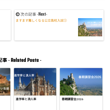
Next
次の記事 -
-
ますます難しくなる公立高校入試①
Related Posts
事 -
-
進学率と浪人率
春期講習会2026