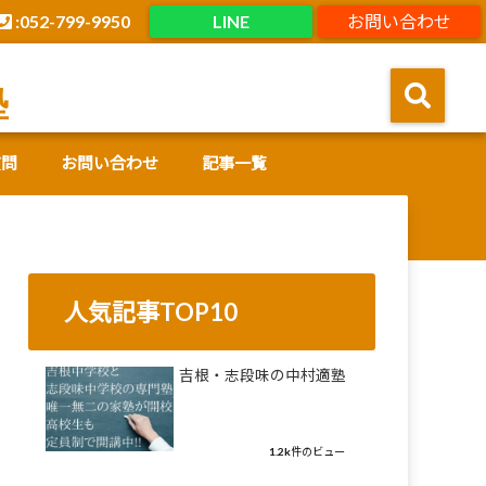
:052-799-9950
LINE
お問い合わせ
塾
質問
お問い合わせ
記事一覧
人気記事TOP10
吉根・志段味の中村適塾
1.2k件のビュー