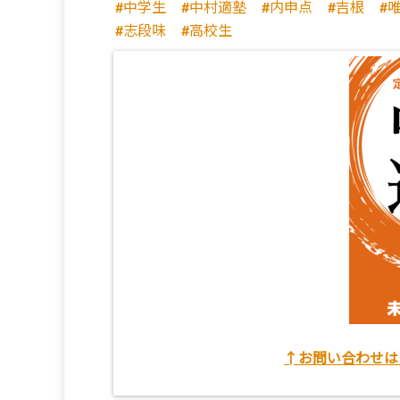
中学生
中村適塾
内申点
吉根
志段味
高校生
↑お問い合わせは