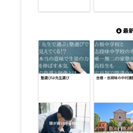
最新
塾選びは先生選び
吉根・志段味の中村適