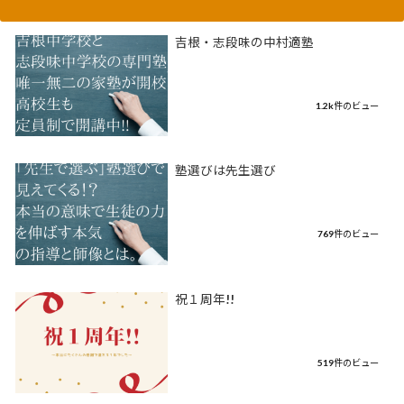
吉根・志段味の中村適塾
1.2k件のビュー
塾選びは先生選び
769件のビュー
祝１周年!!
519件のビュー