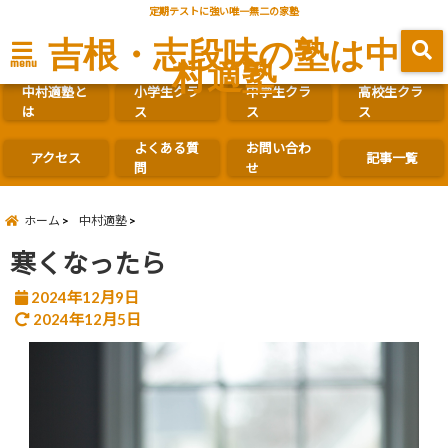
定期テストに強い唯一無二の家塾
吉根・志段味の塾は中
村適塾
menu
中村適塾と
小学生クラ
中学生クラ
高校生クラ
は
ス
ス
ス
よくある質
お問い合わ
アクセス
記事一覧
問
せ
ホーム
中村適塾
寒くなったら
2024年12月9日
2024年12月5日