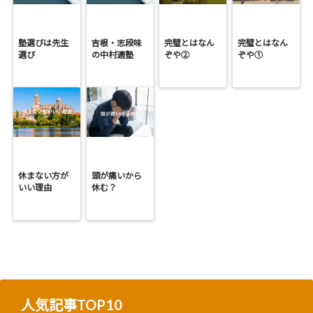
塾選びは先生
吉根・志段味
完璧とはなん
完璧とはなん
選び
の中村適塾
ぞや②
ぞや①
休まない方が
頭が痛いから
いい理由
休む？
人気記事TOP10