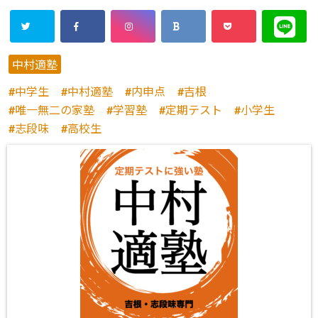
中村適塾
中学生
中村適塾
内申点
吉根
唯一無二の家塾
学習塾
定期テスト
小学生
志段味
高校生