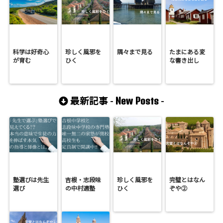
科学は好奇心
珍しく風邪を
隅々まで見る
たまにある変
が育む
ひく
な書き出し
New Posts
最新記事 -
-
塾選びは先生
吉根・志段味
珍しく風邪を
完璧とはなん
選び
の中村適塾
ひく
ぞや②