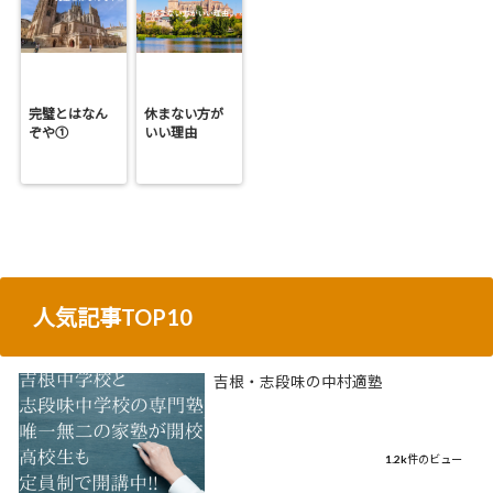
完璧とはなん
休まない方が
ぞや①
いい理由
人気記事TOP10
吉根・志段味の中村適塾
1.2k件のビュー