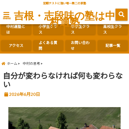
定期テストに強い唯一無二の家塾
吉根・志段味の塾は中
村適塾
menu
中村適塾と
小学生クラ
中学生クラ
高校生クラ
は
ス
ス
ス
よくある質
お問い合わ
アクセス
記事一覧
問
せ
ホーム
中村の思考
自分が変わらなければ何も変わらな
い
2026年6月20日