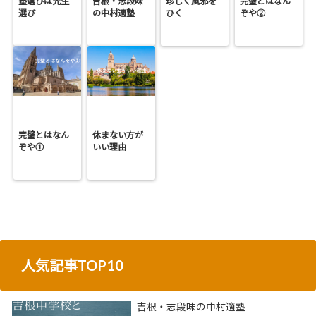
塾選びは先生
吉根・志段味
珍しく風邪を
完璧とはなん
選び
の中村適塾
ひく
ぞや②
完璧とはなん
休まない方が
ぞや①
いい理由
人気記事TOP10
吉根・志段味の中村適塾