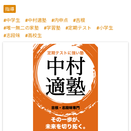
指導
中学生
中村適塾
内申点
吉根
唯一無二の家塾
学習塾
定期テスト
小学生
志段味
高校生