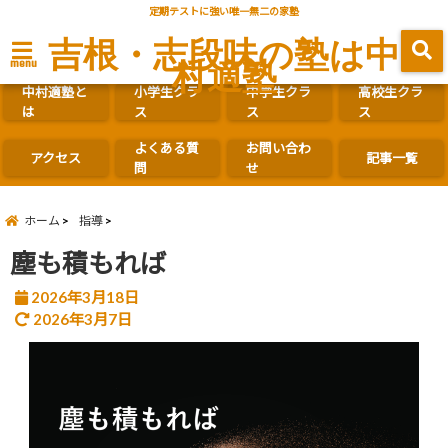
定期テストに強い唯一無二の家塾
吉根・志段味の塾は中
村適塾
menu
中村適塾と
小学生クラ
中学生クラ
高校生クラ
は
ス
ス
ス
よくある質
お問い合わ
アクセス
記事一覧
問
せ
ホーム
指導
塵も積もれば
2026年3月18日
2026年3月7日