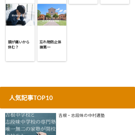
頭が痛いから
忘れ物防止体
休む？
操第一
人気記事TOP10
吉根・志段味の中村適塾