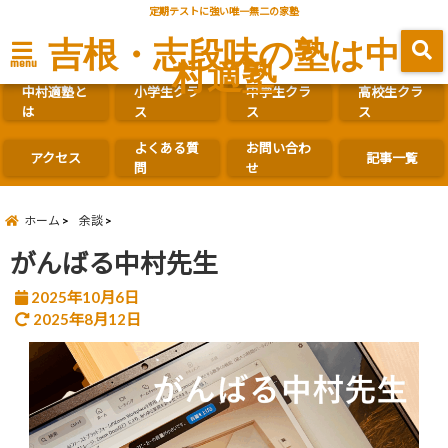
定期テストに強い唯一無二の家塾
吉根・志段味の塾は中
村適塾
menu
中村適塾と
小学生クラ
中学生クラ
高校生クラ
は
ス
ス
ス
よくある質
お問い合わ
アクセス
記事一覧
問
せ
ホーム
余談
がんばる中村先生
2025年10月6日
2025年8月12日