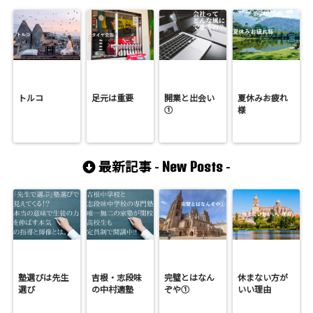
トルコ
足元は重要
開業と出会い
夏休みお疲れ
①
様
New Posts
最新記事 -
-
塾選びは先生
吉根・志段味
完璧とはなん
休まない方が
選び
の中村適塾
ぞや①
いい理由