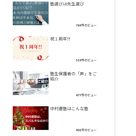
塾選びは先生選び
769件のビュー
祝１周年!!
519件のビュー
塾生保護者の「声」をご
紹介
477件のビュー
中村適塾はこんな塾
401件のビュー