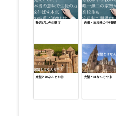
塾選びは先生選び
吉根・志段味の中村適
完璧とはなんぞや②
完璧とはなんぞや①