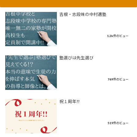
吉根・志段味の中村適塾
1.2k件のビュー
塾選びは先生選び
769件のビュー
祝１周年!!
519件のビュー