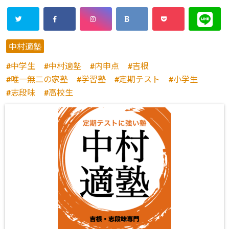
中村適塾
中学生
中村適塾
内申点
吉根
唯一無二の家塾
学習塾
定期テスト
小学生
志段味
高校生