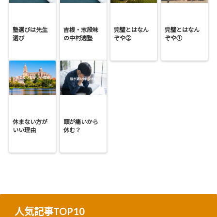
塾選びは先生
吉根・志段味
完璧とはなん
完璧とはなん
選び
の中村適塾
ぞや②
ぞや①
休まない方が
頭が痛いから
いい理由
休む？
人気記事TOP10