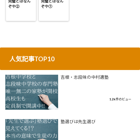
完璧とはなん
完璧とはなん
ぞや②
ぞや①
人気記事TOP10
吉根・志段味の中村適塾
1.2k件のビュー
塾選びは先生選び