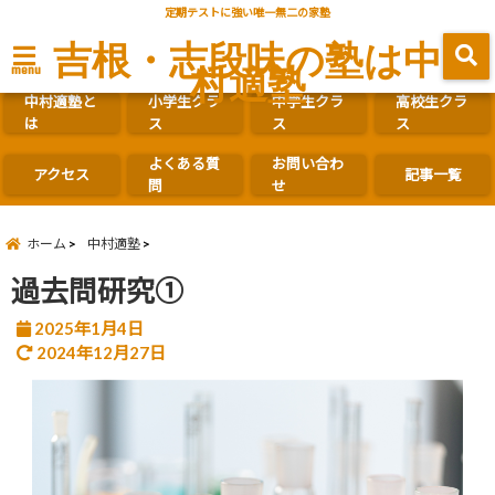
定期テストに強い唯一無二の家塾
吉根・志段味の塾は中
村適塾
menu
中村適塾と
小学生クラ
中学生クラ
高校生クラ
は
ス
ス
ス
よくある質
お問い合わ
アクセス
記事一覧
問
せ
ホーム
中村適塾
過去問研究①
2025年1月4日
2024年12月27日