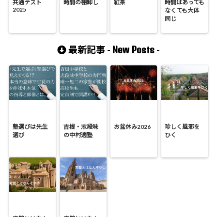
共通テスト
時間の棚卸し
紅茶
時間はあっても
2025
なくても大体
同じ
New Posts
最新記事 -
-
塾選びは先生
吉根・志段味
お盆休み2026
珍しく風邪を
選び
の中村適塾
ひく