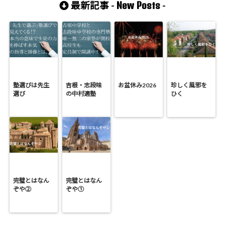
New Posts
最新記事 -
-
塾選びは先生
吉根・志段味
お盆休み2026
珍しく風邪を
選び
の中村適塾
ひく
完璧とはなん
完璧とはなん
ぞや②
ぞや①