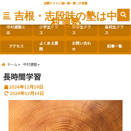
定期テストに強い唯一無二の家塾
吉根・志段味の塾は中
村適塾
menu
中村適塾と
小学生クラ
中学生クラ
高校生クラ
は
ス
ス
ス
よくある質
お問い合わ
アクセス
記事一覧
問
せ
ホーム
中村適塾
長時間学習
2024年12月18日
2024年12月14日