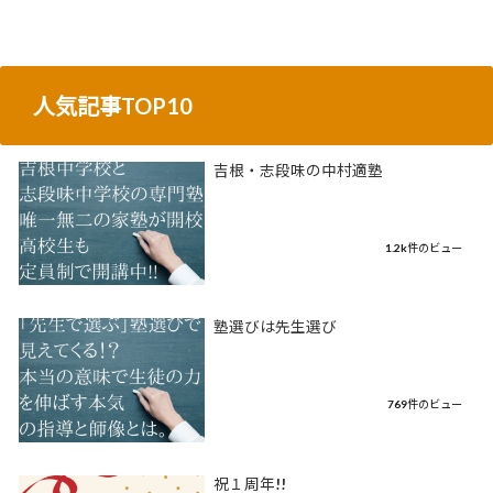
人気記事TOP10
吉根・志段味の中村適塾
1.2k件のビュー
塾選びは先生選び
769件のビュー
祝１周年!!