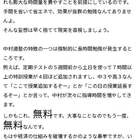
れも膨大な時間量を費やすことを前提にしているのです。
手間を省いて省エネで、効果が抜群の勉強なんてありませ
んよ。
そんな妄想は早く捨てて現実を直視しましょう。
中村適塾の特徴の一つは強制的に長時間勉強が発生すると
ころです。
例えば、定期テストの５週間前から土日を使って７時間以
上の特訓授業が４回ほど追加されますし、中３や高３なん
て「ここで授業追加するぞー」とか「この日の授業延長す
るぞー」とか言って、中村が次々に指導時間を増やしてき
ます。
無料
しかもこれ、
です。大事なことなのでもう一度、
無料
なんです。
もはや経済の仕組みを破壊するかのような暴挙ですが、い