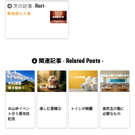
Next
次の記事 -
-
緊張感は大事
Related Posts
関連記事 -
-
お山歩イベン
楽しむ意識②
トイレが綺麗
高校生の塾に
ト＠５周年目
必要なもの
記念