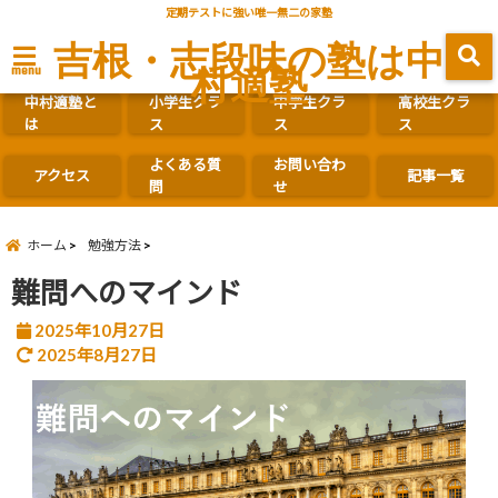
定期テストに強い唯一無二の家塾
吉根・志段味の塾は中
村適塾
menu
中村適塾と
小学生クラ
中学生クラ
高校生クラ
は
ス
ス
ス
よくある質
お問い合わ
アクセス
記事一覧
問
せ
ホーム
勉強方法
難問へのマインド
2025年10月27日
2025年8月27日