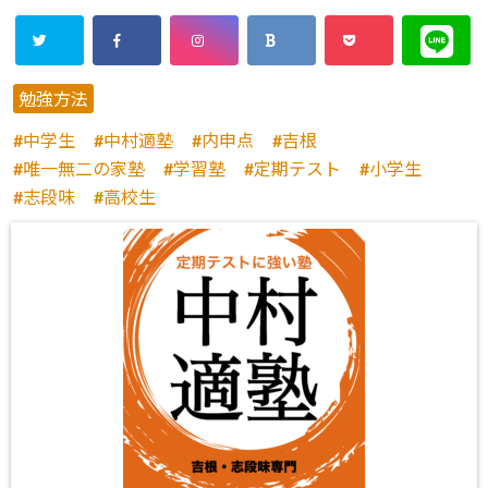
勉強方法
中学生
中村適塾
内申点
吉根
唯一無二の家塾
学習塾
定期テスト
小学生
志段味
高校生