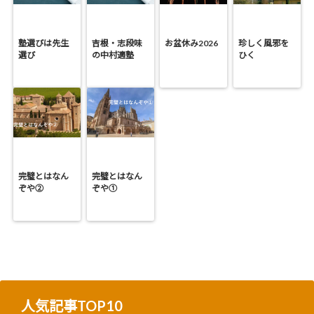
塾選びは先生
吉根・志段味
お盆休み2026
珍しく風邪を
選び
の中村適塾
ひく
完璧とはなん
完璧とはなん
ぞや②
ぞや①
人気記事TOP10