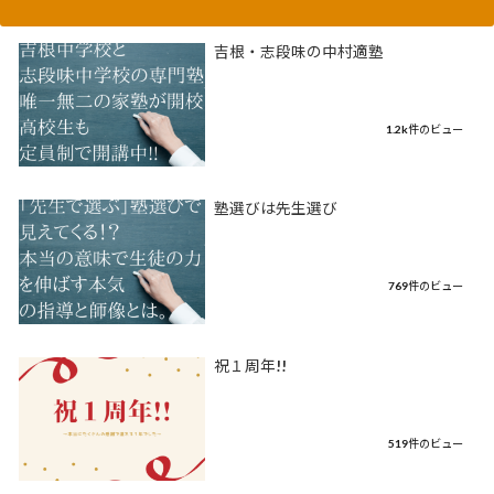
吉根・志段味の中村適塾
1.2k件のビュー
塾選びは先生選び
769件のビュー
祝１周年!!
519件のビュー