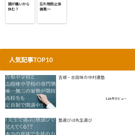
頭が痛いから
忘れ物防止体
休む？
操第一
人気記事TOP10
吉根・志段味の中村適塾
1.2k件のビュー
塾選びは先生選び