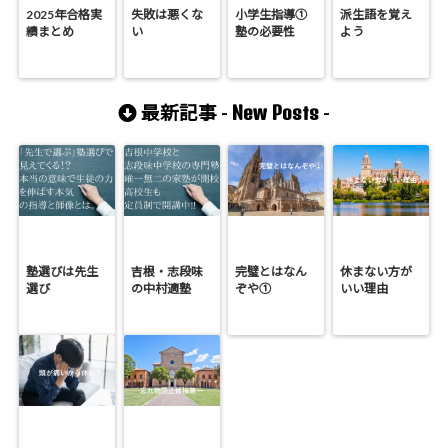
2025年合格実
失敗は悪くな
小学生指導①
派生語を覚え
績まとめ
い
塾の必要性
よう
New Posts
最新記事 -
-
塾選びは先生
吉根・志段味
完璧とはなん
休まない方が
選び
の中村適塾
ぞや①
いい理由