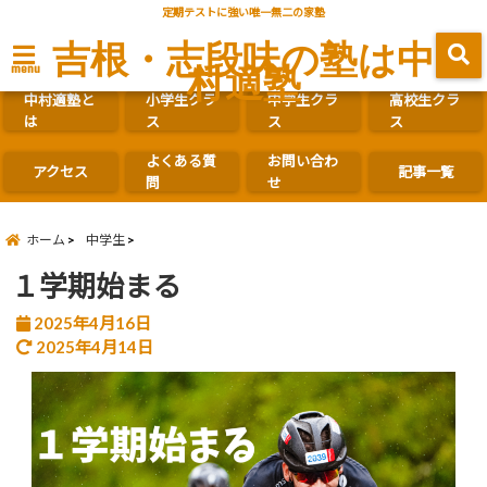
定期テストに強い唯一無二の家塾
吉根・志段味の塾は中
村適塾
menu
中村適塾と
小学生クラ
中学生クラ
高校生クラ
は
ス
ス
ス
よくある質
お問い合わ
アクセス
記事一覧
問
せ
ホーム
中学生
１学期始まる
2025年4月16日
2025年4月14日