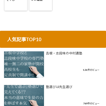
人気記事TOP10
吉根・志段味の中村適塾
1.2k件のビュー
塾選びは先生選び
769件のビュー