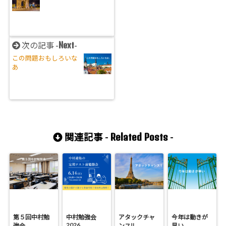
Next
次の記事 -
-
この問題おもしろいな
あ
Related Posts
関連記事 -
-
第５回中村勉
中村勉強会
アタックチャ
今年は動きが
2026
強会
ンス‼
早い