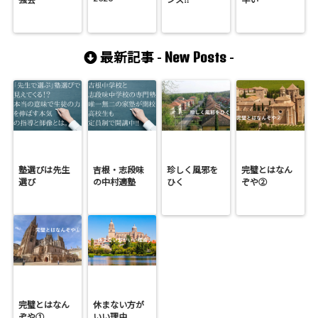
New Posts
最新記事 -
-
塾選びは先生
吉根・志段味
珍しく風邪を
完璧とはなん
選び
の中村適塾
ひく
ぞや②
完璧とはなん
休まない方が
ぞや①
いい理由