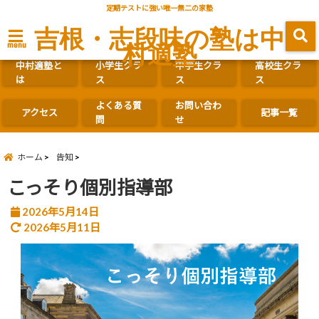
定期テストに強い唯一無二の家塾
吉根・志段味の塾は中
村適塾
menu
中村適塾と
小学生クラ
中学生クラ
高校生クラ
は
ス
ス
ス
よくある質
お問い合わ
アクセス
記事一覧
問
せ
ホーム
告知
こっそり個別指導部
2026年5月14日
2026年5月11日