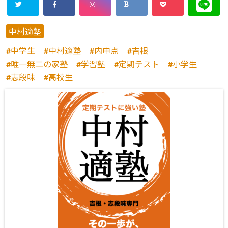
中村適塾
中学生
中村適塾
内申点
吉根
唯一無二の家塾
学習塾
定期テスト
小学生
志段味
高校生