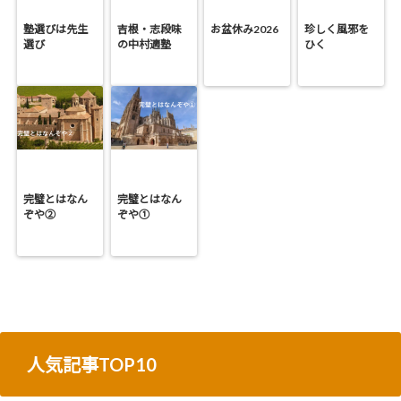
塾選びは先生
吉根・志段味
お盆休み2026
珍しく風邪を
選び
の中村適塾
ひく
完璧とはなん
完璧とはなん
ぞや②
ぞや①
人気記事TOP10