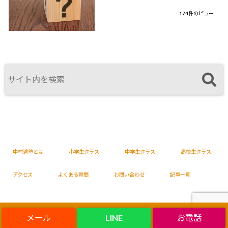
174件のビュー
中村適塾とは
小学生クラス
中学生クラス
高校生クラス
アクセス
よくある質問
お問い合わせ
記事一覧
LINE
Copyright©
吉根・志段味の塾は中村適塾
, 2025 All Rights Reserved.