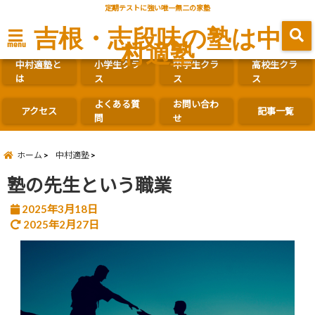
定期テストに強い唯一無二の家塾
吉根・志段味の塾は中
村適塾
menu
中村適塾と
小学生クラ
中学生クラ
高校生クラ
は
ス
ス
ス
よくある質
お問い合わ
アクセス
記事一覧
問
せ
ホーム
中村適塾
塾の先生という職業
2025年3月18日
2025年2月27日