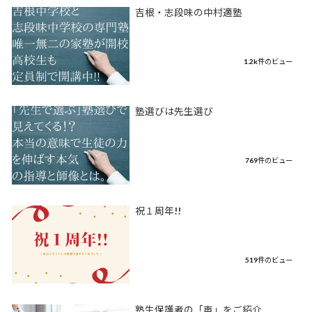
吉根・志段味の中村適塾
1.2k件のビュー
塾選びは先生選び
769件のビュー
祝１周年!!
519件のビュー
塾生保護者の「声」をご紹介