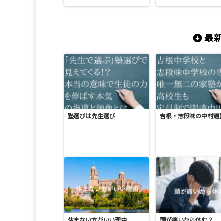
最新
塾選びは先生選び
吉根・志段味の中村適
休まない方がいい理由
頭が痛いから休む？