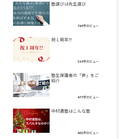
塾選びは先生選び
769件のビュー
祝１周年!!
519件のビュー
塾生保護者の「声」をご
紹介
477件のビュー
中村適塾はこんな塾
401件のビュー