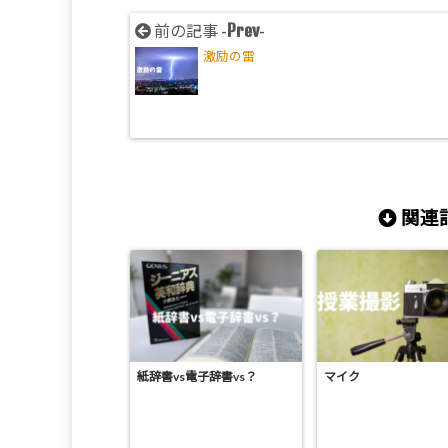
Prev
前の記事 -
-
激励の雷
関連記
紙辞書vs電子辞書vs？
マイク