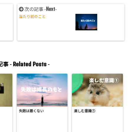
Next
次の記事 -
-
当たり前のこと
Related Posts
事 -
-
失敗は悪くない
楽しむ意識①