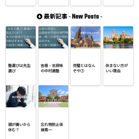
New Posts
最新記事 -
-
塾選びは先生
吉根・志段味
完璧とはなん
休まない方が
選び
の中村適塾
ぞや①
いい理由
頭が痛いから
忘れ物防止体
休む？
操第一