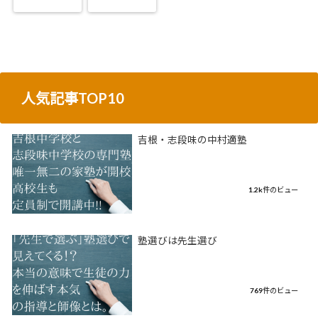
人気記事TOP10
吉根・志段味の中村適塾
1.2k件のビュー
塾選びは先生選び
769件のビュー