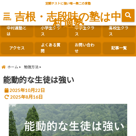
定期テストに強い唯一無二の家塾
吉根・志段味の塾は中
村適塾
menu
中村適塾と
小学生クラ
中学生クラ
高校生クラ
は
ス
ス
ス
よくある質
お問い合わ
アクセス
記事一覧
問
せ
ホーム
勉強方法
能動的な生徒は強い
2025年10月22日
2025年8月16日