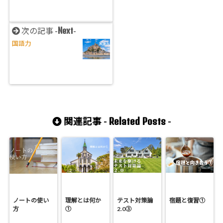
Next
次の記事 -
-
国語力
Related Posts
関連記事 -
-
ノートの使い
理解とは何か
テスト対策論
宿題と復習①
方
①
2.0③