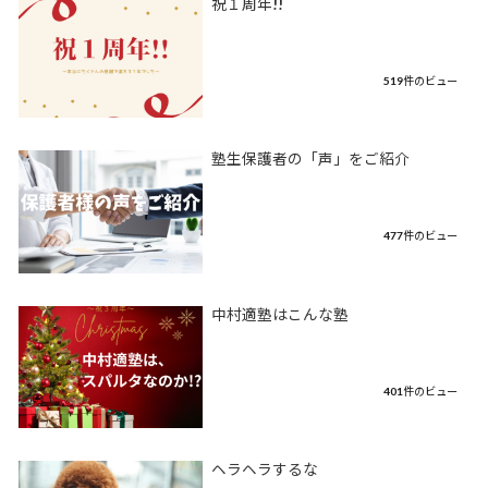
祝１周年!!
519件のビュー
塾生保護者の「声」をご紹介
477件のビュー
中村適塾はこんな塾
401件のビュー
ヘラヘラするな