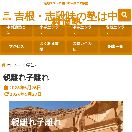
定期テストに強い唯一無二の家塾
吉根・志段味の塾は中
村適塾
menu
中村適塾と
小学生クラ
中学生クラ
高校生クラ
は
ス
ス
ス
よくある質
お問い合わ
アクセス
記事一覧
問
せ
ホーム
中学生
親離れ子離れ
2026年5月26日
2026年5月27日