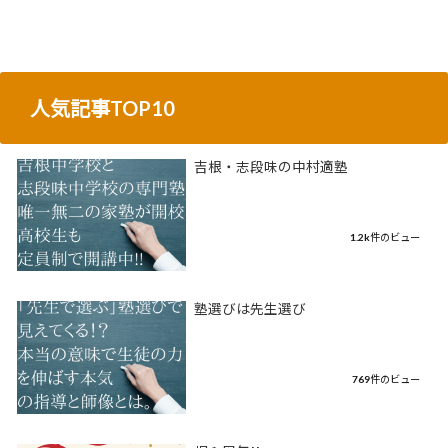
人気記事TOP10
吉根・志段味の中村適塾
1.2k件のビュー
塾選びは先生選び
769件のビュー