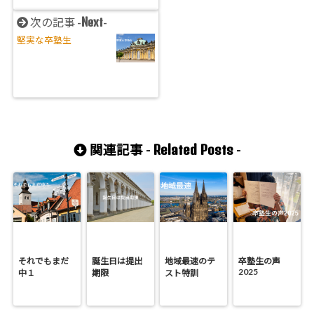
Next
次の記事 -
-
堅実な卒塾生
Related Posts
関連記事 -
-
それでもまだ
誕生日は提出
地域最速のテ
卒塾生の声
2025
中１
期限
スト特訓