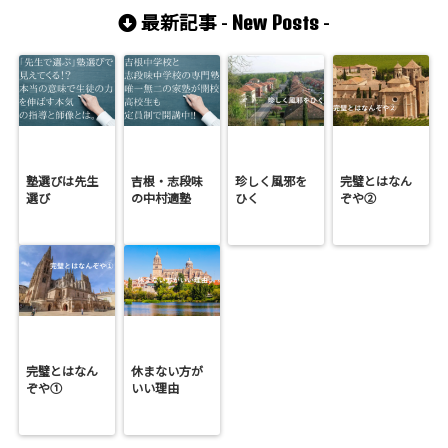
New Posts
最新記事 -
-
塾選びは先生
吉根・志段味
珍しく風邪を
完璧とはなん
選び
の中村適塾
ひく
ぞや②
完璧とはなん
休まない方が
ぞや①
いい理由