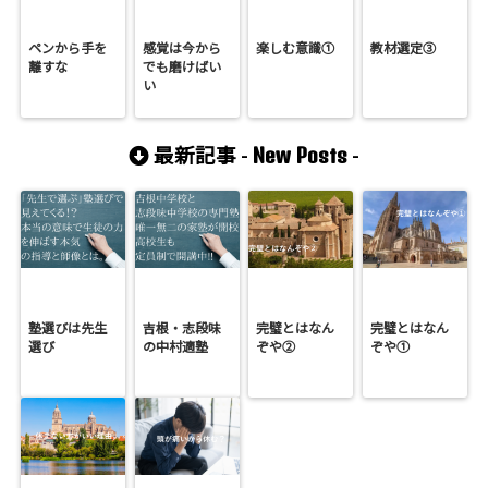
ペンから手を
感覚は今から
楽しむ意識①
教材選定③
離すな
でも磨けばい
い
New Posts
最新記事 -
-
塾選びは先生
吉根・志段味
完璧とはなん
完璧とはなん
選び
の中村適塾
ぞや②
ぞや①