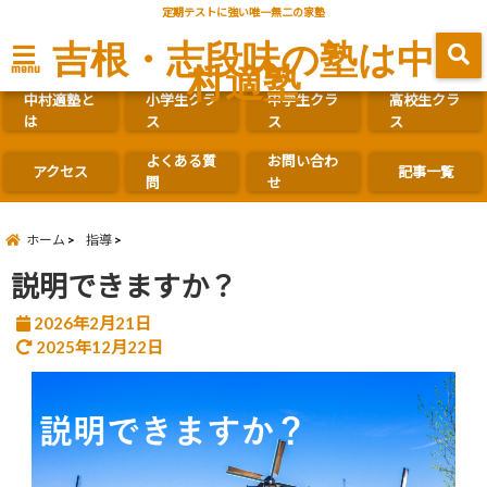
定期テストに強い唯一無二の家塾
吉根・志段味の塾は中
村適塾
menu
中村適塾と
小学生クラ
中学生クラ
高校生クラ
は
ス
ス
ス
よくある質
お問い合わ
アクセス
記事一覧
問
せ
ホーム
指導
説明できますか？
2026年2月21日
2025年12月22日