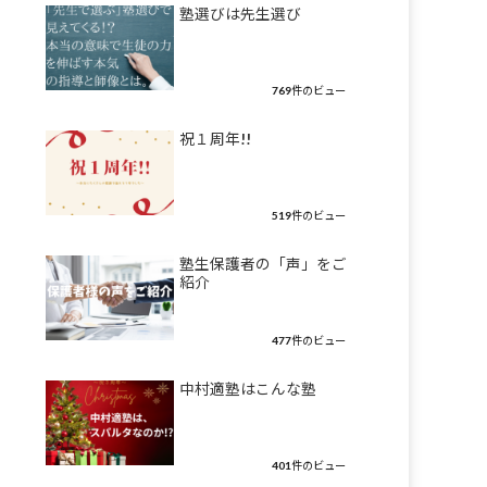
塾選びは先生選び
769件のビュー
祝１周年!!
519件のビュー
塾生保護者の「声」をご
紹介
477件のビュー
中村適塾はこんな塾
401件のビュー