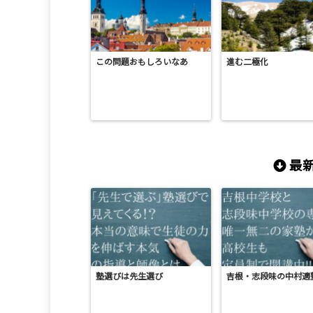
この問題おもしろいなあ
進む二極化
最新
塾選びは先生選び
吉根・志段味の中村適