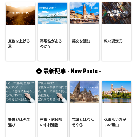
点数を上げる
再現性がある
英文を読む
教材選定③
道
のか？
New Posts
最新記事 -
-
塾選びは先生
吉根・志段味
完璧とはなん
休まない方が
選び
の中村適塾
ぞや①
いい理由