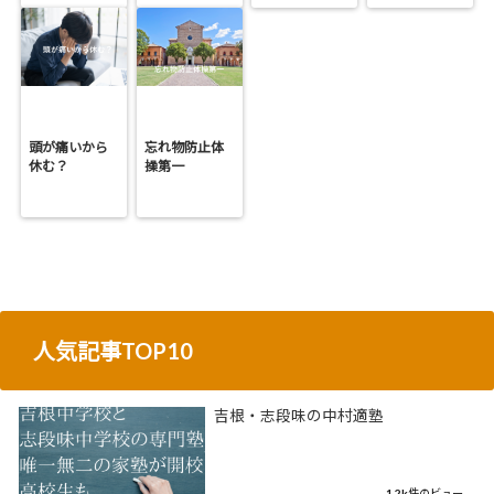
頭が痛いから
忘れ物防止体
休む？
操第一
人気記事TOP10
吉根・志段味の中村適塾
1.2k件のビュー