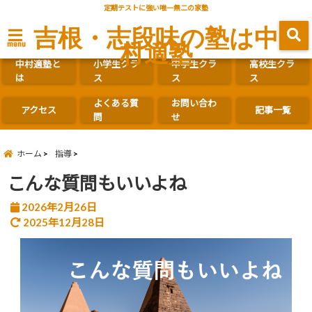
定期テストに強い唯一無二の家塾
吉根・志段味の塾は中
村適塾
menu
中村適塾と
小学生クラ
中学生クラ
高校生クラ
は
ス
ス
ス
よくある質
お問い合わ
アクセス
記事一覧
問
せ
ホーム
指導
こんな質問もいいよね
2026年2月26日
2025年12月28日